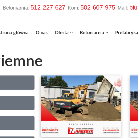
512-227-627
502-607-975
bi
etoniarnia:
Kom:
Mail:
Strona główna
O nas
Oferta
Betoniarnia
Prefabryka
 ziemne