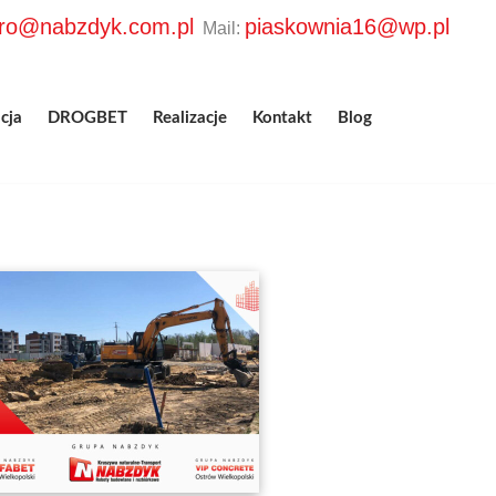
uro@nabzdyk.com.pl
piaskownia16@wp.pl
Mail:
cja
DROGBET
Realizacje
Kontakt
Blog