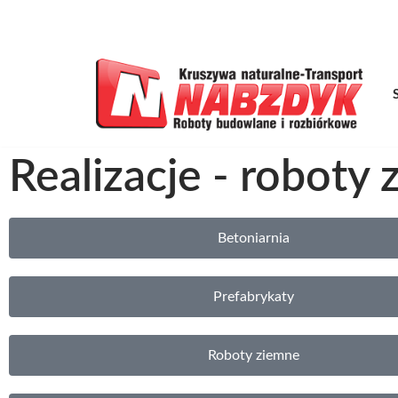
B
Przejdź
do
treści
Realizacje - roboty
Betoniarnia
Prefabrykaty
Roboty ziemne