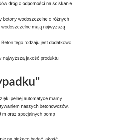
dów dróg o odporności na ściskanie
my betony wodoszczelne o różnych
y wodoszczelne mają najwyższą
eton tego rodzaju jest dodatkowo
 najwyższą jakość produktu
zypadku"
zięki pełnej automatyce mamy
ystywaniem naszych betonowozów.
 m oraz specjalnych pomp
anie na bieżąco badać jakość