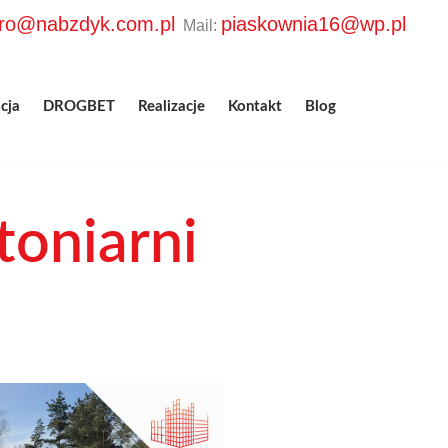
uro@nabzdyk.com.pl
piaskownia16@wp.pl
Mail:
cja
DROGBET
Realizacje
Kontakt
Blog
toniarni