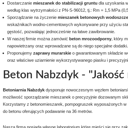
Dostarczanie
mieszanek do stabilizacji gruntu
dla uzyskania w
według klas wytrzymałości z PN-S-96012, tj.: Rm = 1,5 MPa (0,
Sporządzanie na życzenie
mieszanek betonowych wodoszcze
wskaźnikach wodno-cementowych wykonywane przy użyciu stara
gęstość, pozwalając jednocześnie na łatwe zawibrowanie.
W naszej firmie można zamówić
beton mrozoodporny
, który 
napowietrzany oraz wprowadzane są do niego specjalne dodatki
Proponujemy
zaprawy murarskie
o gwarantowanym składzie we
oraz właściwe uziarnienie wykorzystywanego piasku i precyzyj
Beton Nabzdyk - "Jakość 
Betoniarnia Nabzdyk
dysponuje nowoczesnym węzłem betoniarski
możliwość sporządzanie mieszanek o precyzyjnie dozowanym skł
Korzystamy z betonomieszarek, pompogruszek wyposażonych w i
do betonu oferujących podawanie na 36 metrów.
Nasza firma posiada własne laboratorium które mieści się przy zak