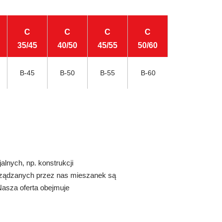
C
C
C
C
35/45
40/50
45/55
50/60
B-45
B-50
B-55
B-60
alnych, np. konstrukcji
orządzanych przez nas mieszanek są
Nasza oferta obejmuje