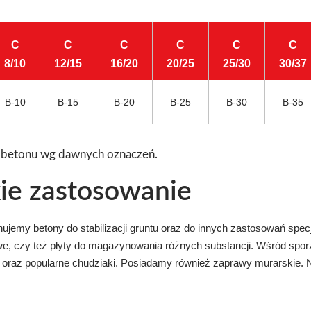
C
C
C
C
C
C
8/10
12/15
16/20
20/25
25/30
30/37
B-10
B-15
B-20
B-25
B-30
B-35
y betonu wg dawnych oznaczeń.
kie zastosowanie
ujemy betony do stabilizacji gruntu oraz do innych zastosowań specj
we, czy też płyty do magazynowania różnych substancji. Wśród sp
 oraz popularne chudziaki. Posiadamy również zaprawy murarskie. 