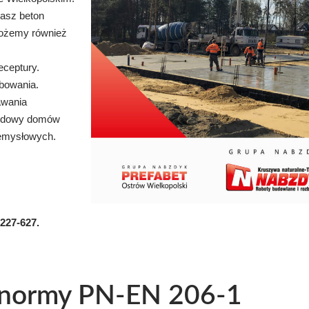
asz beton
możemy również
eceptury.
bowania.
awania
budowy domów
zemysłowych.
-227-627
.
 normy PN-EN 206-1