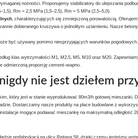
ymaganej nośności. Proponujemy stabilizatory do ulepszania podbu
5–1,5), Rm = 2,5 MPa (1,5–2,5), Rm = 5 MPa (2,5–5,0).
lnych
, charakteryzujących się zmniejszoną porowatością. Oferuje
nnie dobieranego kruszywa o jednolitym uziarnieniu. Nasze beton
może być używany pomimo niesprzyjających warunków pogodowych. B
.
dług klas wytrzymałości M1, M2,5, M5, M10 oraz M20. Zapewniamy
nie odmierzoną proporcję cement–wapno.
nigdy nie jest dziełem pr
m, który jest w stanie wyprodukować 80m3/h gotowej mieszanki. D
adzie. Dostarczamy nasze produkty na place budowlane z wykorz
nstalacje mogące podawać mieszankę na maksymalną odległość 28
ładzie prefabrykacji na ulicy Rejtana 58, dzięki czemu jesteśmy wst