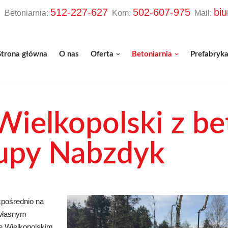
512-227-627
502-607-975
bi
etoniarnia:
Kom:
Mail:
Strona główna
O nas
Oferta
Betoniarnia
Prefabryka
ielkopolski z be
upy Nabzdyk
zpośrednio na
 własnym
ie Wielkopolskim.