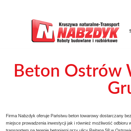
B
Przejdź
do
treści
Beton Ostrów W
Gr
Firma Nabzdyk oferuje Państwu beton towarowy dostarczany be
miejsce prowadzenia inwestycji jak i również możliwość odbioru
transportem na terenie betoniarni przy ulicy Rejtana 58 w Ostrow