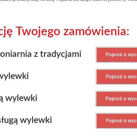
ację Twojego zamówienia:
oniarnia z tradycjami
Poproś o wyc
 wylewki
Poproś o wyc
ą wylewki
Poproś o wyc
sługą wylewki
Poproś o wyc