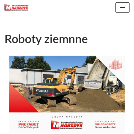
Przejdź
do
treści
Roboty ziemnne