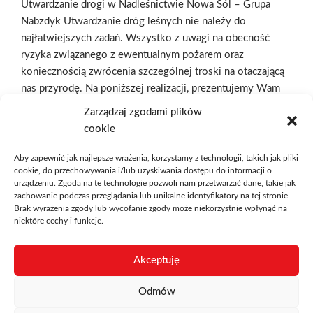
Utwardzanie drogi w Nadleśnictwie Nowa Sól – Grupa
Nabzdyk Utwardzanie dróg leśnych nie należy do
najłatwiejszych zadań. Wszystko z uwagi na obecność
ryzyka związanego z ewentualnym pożarem oraz
koniecznością zwrócenia szczególnej troski na otaczającą
nas przyrodę. Na poniższej realizacji, prezentujemy Wam
budowę drogi w Nadleśnictwo…
Dowiedz się więcej »
Zarządzaj zgodami plików
cookie
Aby zapewnić jak najlepsze wrażenia, korzystamy z technologii, takich jak pliki
cookie, do przechowywania i/lub uzyskiwania dostępu do informacji o
urządzeniu. Zgoda na te technologie pozwoli nam przetwarzać dane, takie jak
zachowanie podczas przeglądania lub unikalne identyfikatory na tej stronie.
Brak wyrażenia zgody lub wycofanie zgody może niekorzystnie wpłynąć na
niektóre cechy i funkcje.
Strona główna
O nas
Oferta
Betoniarnia
Prefabrykacja
DROGBET
Realizacje
Kontakt
Akceptuję
Blog
Odmów
Grupa Nabzdyk ul. Rejtana 58, 63-400 Ostrów