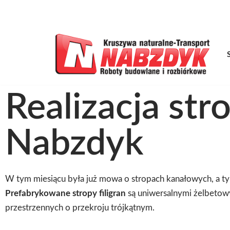
B
Przejdź
do
treści
Realizacja str
Nabzdyk
W tym miesiącu była już mowa o stropach kanałowych, a ty
Prefabrykowane stropy filigran
są uniwersalnymi żelbetow
przestrzennych o przekroju trójkątnym.