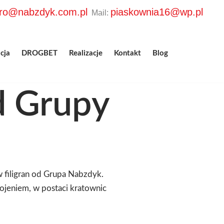
uro@nabzdyk.com.pl
piaskownia16@wp.pl
Mail:
cja
DROGBET
Realizacje
Kontakt
Blog
od Grupy
 filigran od Grupa Nabzdyk.
jeniem, w postaci kratownic