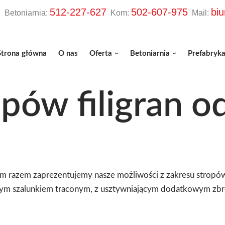
512-227-627
502-607-975
bi
etoniarnia:
Kom:
Mail:
Strona główna
O nas
Oferta
Betoniarnia
Prefabryka
opów filigran 
m razem zaprezentujemy nasze możliwości z zakresu stropów
ym szalunkiem traconym, z usztywniającym dodatkowym zbro