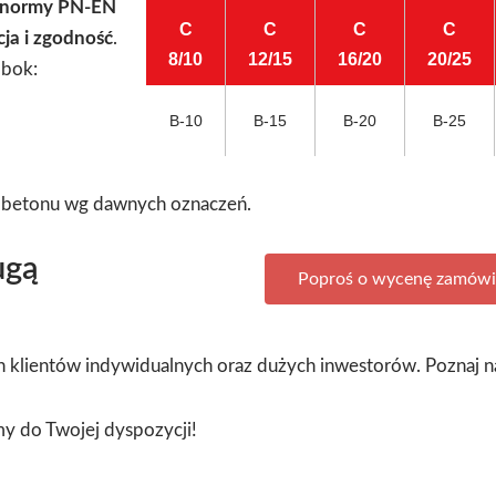
 normy PN-EN
C
C
C
C
ja i zgodność
.
8/10
12/15
16/20
20/25
obok:
B-10
B-15
B-20
B-25
y betonu wg dawnych oznaczeń.
ugą
Poproś o wycenę zamówi
 klientów indywidualnych oraz dużych inwestorów. Poznaj na
my do Twojej dyspozycji!