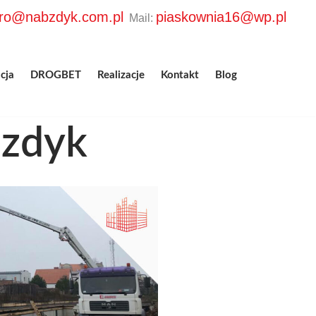
uro@nabzdyk.com.pl
piaskownia16@wp.pl
Mail:
cja
DROGBET
Realizacje
Kontakt
Blog
bzdyk