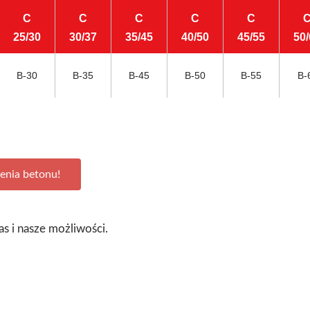
C
C
C
C
C
25/30
30/37
35/45
40/50
45/55
50/
B-30
B-35
B-45
B-50
B-55
B-
enia betonu!
s i nasze możliwości.