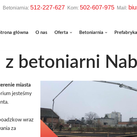
512-227-627
502-607-975
bi
etoniarnia:
Kom:
Mail:
Strona główna
O nas
Oferta
Betoniarnia
Prefabryka
 z betoniarni Na
erenie miasta
orium jesteśmy
nta.
 poadzkow wraz
ania za