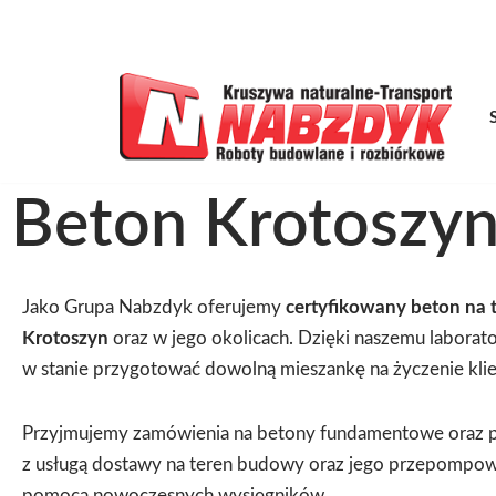
B
Przejdź
do
treści
Beton Krotoszyn
Jako Grupa Nabzdyk oferujemy
certyfikowany beton na t
Krotoszyn
oraz w jego okolicach. Dzięki naszemu laborat
w stanie przygotować dowolną mieszankę na życzenie klie
Przyjmujemy zamówienia na betony fundamentowe oraz
z usługą dostawy na teren budowy oraz jego przepompow
pomocą nowoczesnych wysięgników.