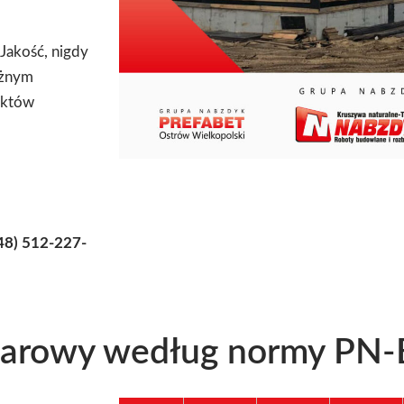
Jakość, nigdy
óżnym
ektów
48) 512-227-
warowy według normy PN